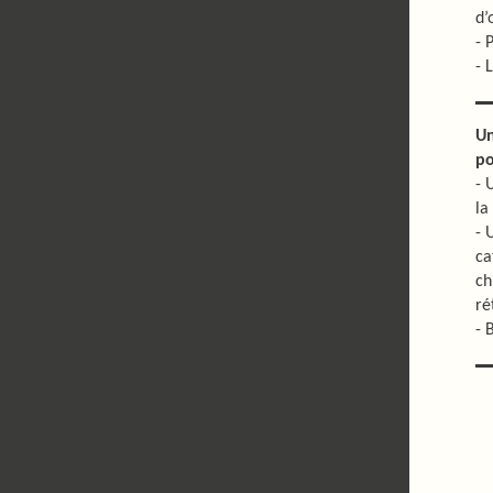
d’
- 
- 
Un
po
- 
la
- 
ca
ch
ré
- 