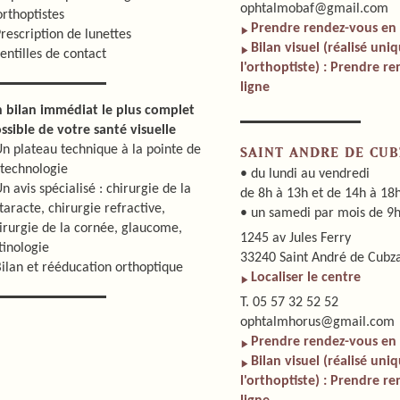
ophtalmobaf@gmail.com
orthoptistes
Prendre rendez-vous en 
Prescription de lunettes
Bilan visuel (réalisé un
Lentilles de contact
l'orthoptiste) : Prendre r
ligne
 bilan immédiat le plus complet
ssible de votre santé visuelle
Un plateau technique à la pointe de
SAINT ANDRE DE CUB
 technologie
• du lundi au vendredi
Un avis spécialisé : chirurgie de la
de 8h à 13h et de 14h à 18
taracte, chirurgie refractive,
• un samedi par mois de 9h
irurgie de la cornée, glaucome,
1245 av Jules Ferry
tinologie
33240 Saint André de Cubz
Bilan et rééducation orthoptique
Localiser le centre
T. 05 57 32 52 52
ophtalmhorus@gmail.com
Prendre rendez-vous en 
Bilan visuel (réalisé un
l'orthoptiste) : Prendre r