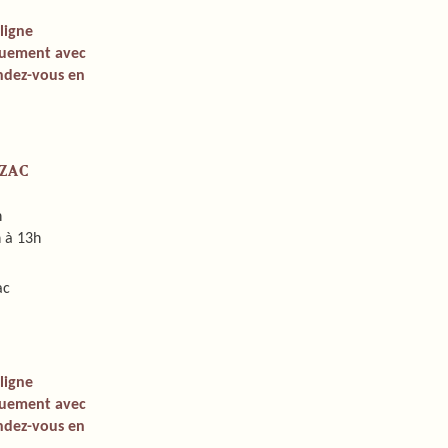
ligne
iquement avec
endez-vous en
ZAC
h
 à 13h
ac
ligne
iquement avec
endez-vous en