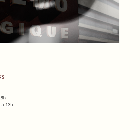
NS
18h
 à 13h